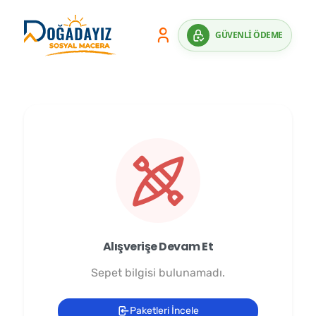
GÜVENLİ ÖDEME
✕
⟲ Yeniden Başlat
Alışverişe Devam Et
Sepet bilgisi bulunamadı.
Paketleri İncele