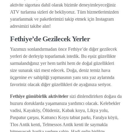
aktivite sigortası dahil olarak bizimle deneyimleyeceğiniz
ATV turlarına sizleri de bekliyoruz. Tüm hizmetlerimizden
yararlanmak ve paketlerimizi takip etmek için Instagram
adresimizi takibe alın!
Fethiye’de Gezilecek Yerler
Yazımızı sonlandırmadan önce Fethiye’de diğer gezilecek
yerleri de derleyip toparlamak istedik. Bu eşsiz güzellikte
sarmalandığınız yer hem tarihi hem de doğal güzellikleri
size sunarak sizi mest edecek. Doğa, deniz temiz hava
üçgenine ev sahipliği yapmasının yanı sıra yaz aylarında
favoriniz olacak diğer güzellikleri de ayağınıza seriyor.
Fethiye günübirlik aktiviteler
sizi dinlendirirken doğası da
huzuru doruklarda yaşamanıza yardımcı olacak. Kelebekler
vadisi, Kayaköy, Ölüdeniz, Kabak koyu, Likya yolu,
Paspatur çarşısı, Katrancı Koyu tabiat parkı, Faralya köyü,
Tlos Antik kenti, Telmessos Antik kenti ile saymakla
bitmeyecek harika yerlere sahip. Hadi gelin birlikte