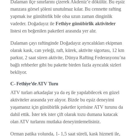
Dalaman ilçe sınırlarını çizerek Akdeniz’e dökülür. Bu eşsiz
manzara görsel şöleni unutulmaz kılar. Bu cennette rafting
yapmak ise günübirlik bile olsa uzun zaman dinginlik
vadeder. Doğadayız ile
Fethiye günübirlik aktiviteler
listesi en beğenilen paketleri arasında yer alır.
Dalaman çayı raftinginde Doğadayız ayrıcalıkları ekipman
olarak kask, can yeleği, raft, kürek, aktivite sigortası, 12 km
parkur, 2 saat süren aktivite, Dünya Rafting Federasyonu’na
bağlı rehberler gibi bu pakette birden fazla ayrıcalık sizleri
bekliyor.
C- Fethiye’de ATV Turu
ATV turları arkadaşlar ya da eş ile yapılabilecek en güzel
aktiviteler arasında yer alıyor. Bizde bu eşsiz deneyimi
yaşamanız için günübirlik paketler içerisine ATV turunu da
dahil ettik. İster tek ister çift olarak tozu dumana katacak
olan ATV turlarını mutlaka deneyimlemelisiniz.
Orman patika yolunda, 1- 1,5 saat süreli, kask hizmeti ile,