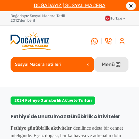
DOĞADAYIZ | SOSYAL MACERA
Doğadayız Sosyal Macera Tatili
Türkçe
2012'den beri!
Menü
Sosyal Macera Tatilleri
2024 Fethiye Günübirlik Aktivite Turları
Fethiye'de
Unutulmaz
Günübirlik
Aktiviteler
Fethiye günübirlik aktiviteler
denilince adeta bir cennet
niteliğinde. Eşsiz doğası, harika havası ve adrenalin dolu