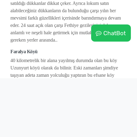
satıldığı dükkanlar dikkat çeker. Ayrıca lokum satın
alabileceğiniz dükkanların da bulunduğu çarşı yılın her
mevsimi farklı güzellikleri içerisinde barındırmaya devam
eder. 24 saat açık olan çarşı Fethiye gezilerinizi daha
ChatBot
anlamlı ve neşeli hale getirmek için mutlaka uğramanız
gereken yerler arasında..
Faralya Köyü
40 kilometrelik bir alana yayılmış durumda olan bu köy
Uzunyurt köyü olarak da bilinir. Eski zamanları şimdiye
taşıyan adeta zaman yolculuğu yaptıran bu efsane köy
Roma ve Likya kalıntılarını hala taşıyor. Fethiye’ye 25 km
uzaklıkta, Ölüdeniz’e sadece 10 kilometre.. gizli cennet
olarak bilinen köy kekik kokuları ve adaçayı yaprakları
renkleri ile sizi büyüleyecek.
Saklıkent Kanyonu
Muğla’nın Fethiye ve Antalya’nın Kaş ilçeleri arasında
kalan bu kanyon Eşen çayı’nın bir kolu olan Karaçay