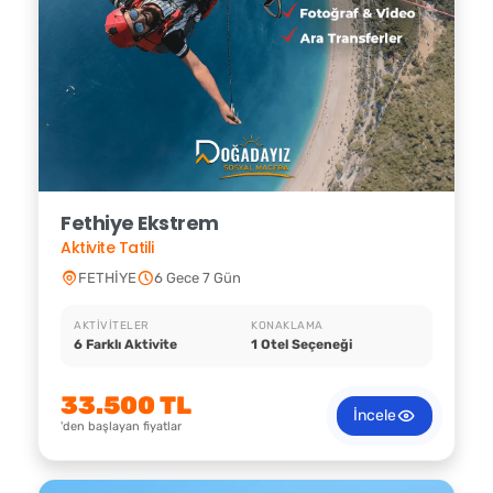
ediyoruz! Şimdi
erken rezervasyon
unuzu yapın
ve macera dolu bir tatilin tadını çıkarın!
✕
⟲ Yeniden Başlat
Fethiye Ekstrem
Aktivite Tatili
FETHİYE
6 Gece 7 Gün
AKTIVITELER
KONAKLAMA
6 Farklı Aktivite
1 Otel Seçeneği
33.500 TL
İncele
'den başlayan fiyatlar