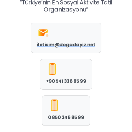
“Türkiye’nin En Sosyal Aktivite Tatil
Organizasyonu”
iletisim@dogadayiz.net
+90 541 336 85 99
0 850 346 85 99