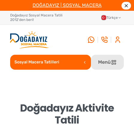
DOĞADAYIZ | SOSYAL MACERA
Doğadayız Sosyal Macera Tatili
Türkçe
2012'den beri!
Menü
Sosyal Macera Tatilleri
Doğadayız Aktivite
Tatili
✕
⟲ Yeniden Başlat