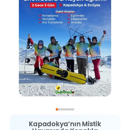
✕
⟲ Yeniden Başlat
Kapadokya’nın Mistik