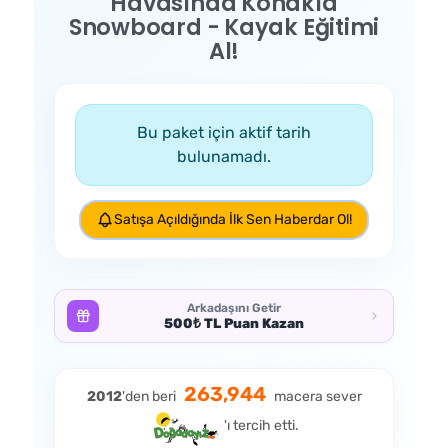
Havasında Konakla
Snowboard - Kayak Eğitimi
Al!
Bu paket için aktif tarih
bulunamadı.
Satışa Açıldığında İlk Sen Haberdar Ol!
Arkadaşını Getir
500₺ TL Puan Kazan
263,944
2012
'den beri
macera sever
'ı tercih etti.