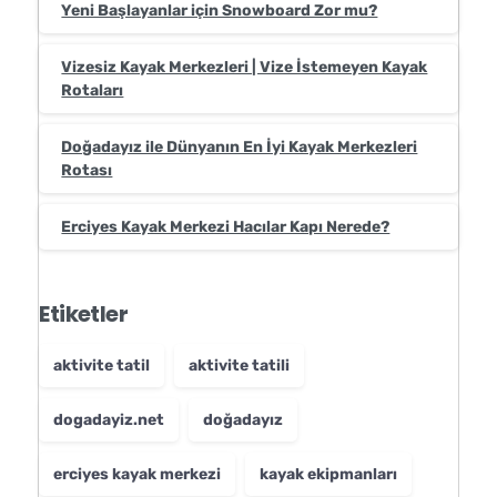
Yeni Başlayanlar için Snowboard Zor mu?
Vizesiz Kayak Merkezleri | Vize İstemeyen Kayak
Rotaları
Doğadayız ile Dünyanın En İyi Kayak Merkezleri
Rotası
Erciyes Kayak Merkezi Hacılar Kapı Nerede?
Etiketler
aktivite tatil
aktivite tatili
dogadayiz.net
doğadayız
erciyes kayak merkezi
kayak ekipmanları