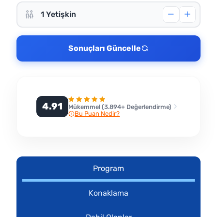
Sonuçları Güncelle
4.91
Mükemmel (3.894+ Değerlendirme)
Bu Puan Nedir?
Program
Konaklama