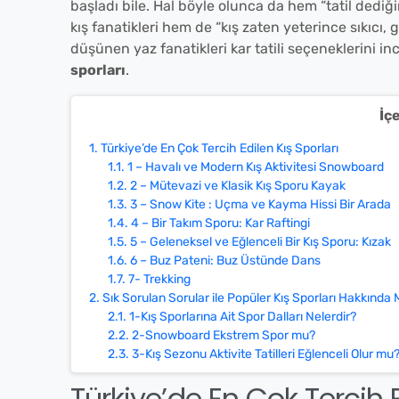
başladı bile. Hal böyle olunca da hem “tatil dediğ
kış fanatikleri hem de
“kış zaten yeterince sıkıcı,
düşünen yaz fanatikleri kar tatili seçeneklerini 
sporları
.
İç
1.
Türkiye’de En Çok Tercih Edilen Kış Sporları
1.1.
1 – Havalı ve Modern Kış Aktivitesi Snowboard
1.2.
2 – Mütevazi ve Klasik Kış Sporu Kayak
1.3.
3 – Snow Kite : Uçma ve Kayma Hissi Bir Arada
1.4.
4 – Bir Takım Sporu: Kar Raftingi
1.5.
5 – Geleneksel ve Eğlenceli Bir Kış Sporu: Kızak
1.6.
6 – Buz Pateni: Buz Üstünde Dans
1.7.
7- Trekking
2.
Sık Sorulan Sorular ile Popüler Kış Sporları Hakkında 
2.1.
1-Kış Sporlarına Ait Spor Dalları Nelerdir?
2.2.
2-Snowboard Ekstrem Spor mu?
2.3.
3-Kış Sezonu Aktivite Tatilleri Eğlenceli Olur mu
Türkiye’de En Çok Tercih E