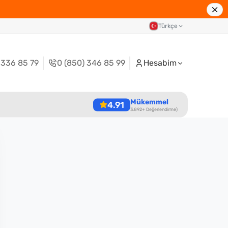
Türkçe
 336 85 79
0 (850) 346 85 99
Hesabim
Mükemmel
4.91
3.892+ Değerlendirme)