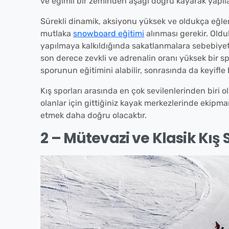
ve eğimli bir zeminden aşağı doğru kayarak yapıla
Sürekli dinamik, aksiyonu yüksek ve oldukça eğ
mutlaka
snowboard eğitimi
alınması gerekir. Oldu
yapılmaya kalkıldığında sakatlanmalara sebebiyet 
son derece zevkli ve adrenalin oranı yüksek bir 
sporunun eğitimini alabilir, sonrasında da keyifl
Kış sporları arasında en çok sevilenlerinden bi
olanlar için gittiğiniz kayak merkezlerinde ekipman
etmek daha doğru olacaktır.
2 – Mütevazi ve Klasik Kış