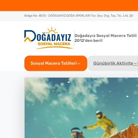
Belge No: 8513 - DOĞADAYIZ DOĞA SPORLARI Tur. Sey. Org. Taş. Tic. Ltd. Şti
Doğadayız Sosyal Macera Tatili
2012'den beri!
Sosyal Macera Tatilleri
Günübirlik Aktivite