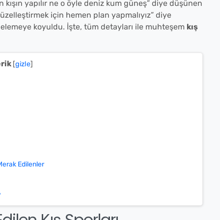
in kışın yapılır ne o öyle deniz kum güneş” diye düşünen
 güzelleştirmek için hemen plan yapmalıyız” diye
incelemeye koyuldu. İşte, tüm detayları ile muhteşem
kış
erik
[
gizle
]
Merak Edilenler
?
dilen Kış Sporları