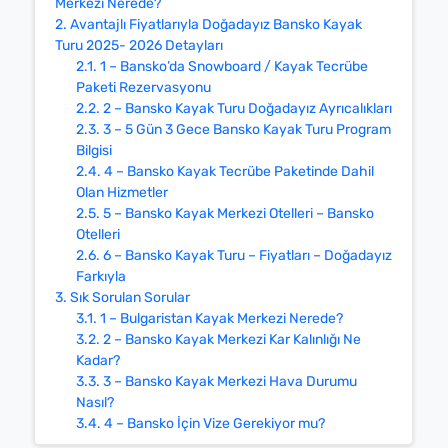
Merkezi Nerede?
2.
Avantajlı Fiyatlarıyla Doğadayız Bansko Kayak
Turu 2025- 2026 Detayları
2.1.
1 – Bansko’da Snowboard / Kayak Tecrübe
Paketi Rezervasyonu
2.2.
2 – Bansko Kayak Turu Doğadayız Ayrıcalıkları
2.3.
3 – 5 Gün 3 Gece Bansko Kayak Turu Program
Bilgisi
2.4.
4 – Bansko Kayak Tecrübe Paketinde Dahil
Olan Hizmetler
2.5.
5 – Bansko Kayak Merkezi Otelleri – Bansko
Otelleri
2.6.
6 – Bansko Kayak Turu – Fiyatları – Doğadayız
Farkıyla
3.
Sık Sorulan Sorular
3.1.
1 – Bulgaristan Kayak Merkezi Nerede?
3.2.
2 – Bansko Kayak Merkezi Kar Kalınlığı Ne
Kadar?
3.3.
3 – Bansko Kayak Merkezi Hava Durumu
Nasıl?
3.4.
4 – Bansko İçin Vize Gerekiyor mu?
✕
⟲ Yeniden Başlat