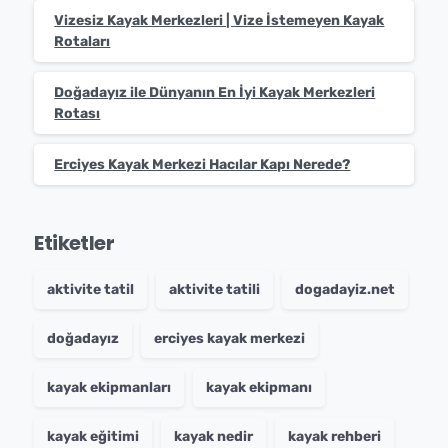
Vizesiz Kayak Merkezleri | Vize İstemeyen Kayak
Rotaları
Doğadayız ile Dünyanın En İyi Kayak Merkezleri
Rotası
Erciyes Kayak Merkezi Hacılar Kapı Nerede?
Etiketler
aktivite tatil
aktivite tatili
dogadayiz.net
doğadayız
erciyes kayak merkezi
kayak ekipmanları
kayak ekipmanı
kayak eğitimi
kayak nedir
kayak rehberi