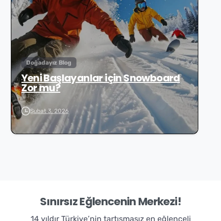
Doğadayız Blog
Yeni Başlayanlar için Snowboard
Zor mu?
Şubat 3, 2026
Sınırsız Eğlencenin Merkezi!
14 yıldır Türkiye’nin tartışmasız en eğlenceli