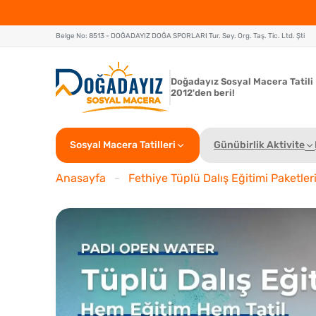
Belge No: 8513 - DOĞADAYIZ DOĞA SPORLARI Tur. Sey. Org. Taş. Tic. Ltd. Şti
Doğadayız Sosyal Macera Tatili
2012'den beri!
Sosyal Macera Tatilleri
Günübirlik Aktivite
Anasayfa
-
Fethiye Tüplü Dalış Eğitimi Paketleri 