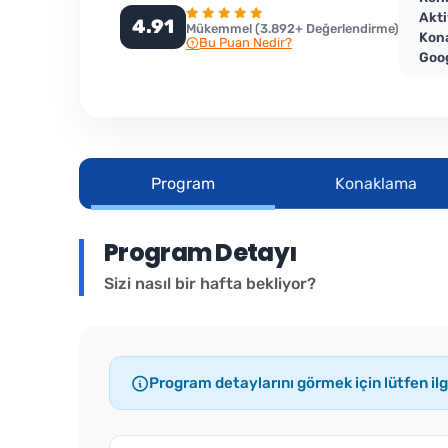
Akti
4.91
Mükemmel (3.892+ Değerlendirme)
Kon
Bu Puan Nedir?
Goog
Program
Konaklama
Program Detayı
Sizi nasıl bir hafta bekliyor?
Program detaylarını görmek için lütfen ilgi