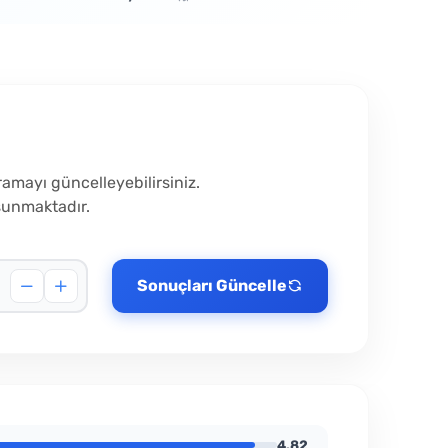
aramayı güncelleyebilirsiniz.
 sunmaktadır.
Sonuçları Güncelle
4.82