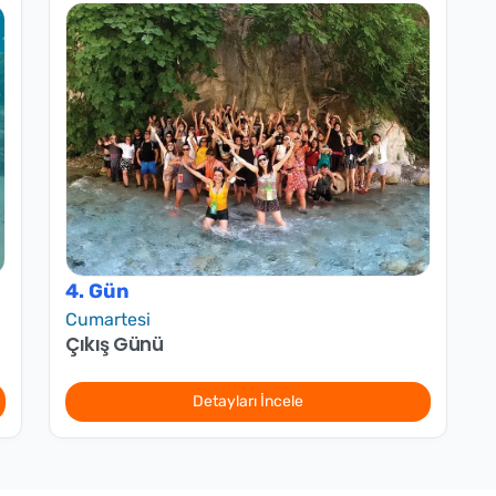
4. Gün
Cumartesi
Çıkış Günü
Detayları İncele