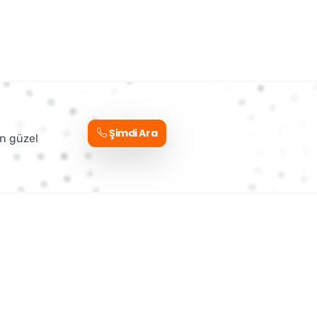
Şimdi Ara
en güzel