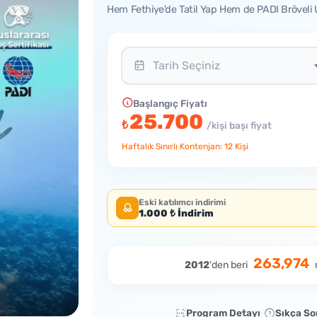
Hem Fethiye'de Tatil Yap Hem de PADI Bröveli Ulus
Tarih Seçiniz
Başlangıç Fiyatı
25.700
₺
/kişi başı fiyat
Haftalık Sınırlı Kontenjan: 12 Kişi
Eski katılımcı indirimi
1.000 ₺ İndirim
263,974
2012
'den beri
Program Detayı
Sıkça So
•