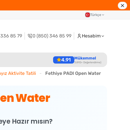
Türkçe
 336 85 79
0 (850) 346 85 99
Hesabim
Mükemmel
4.91
3.892+ Değerlendirme)
ız Aktivite Tatili
-
Fethiye PADI Open Water
pen Water
eye Hazır mısın?