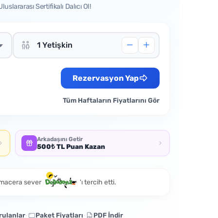
lararası Sertifikalı Dalıcı Ol!
Rezervasyon Yap
Tüm Haftaların Fiyatlarını Gör
Arkadaşını Getir
500₺ TL Puan Kazan
macera sever
'ı tercih etti.
rulanlar
Paket Fiyatları
PDF İndir
•
•