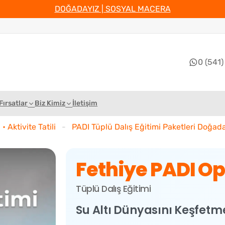
DOĞADAYIZ | SOSYAL MACERA
0 (541)
Fırsatlar
Biz Kimiz
İletişim
• Aktivite Tatili
-
PADI Tüplü Dalış Eğitimi Paketleri Doğaday
Fethiye PADI O
Tüplü Dalış Eğitimi
Su Altı Dünyasını Keşfetm