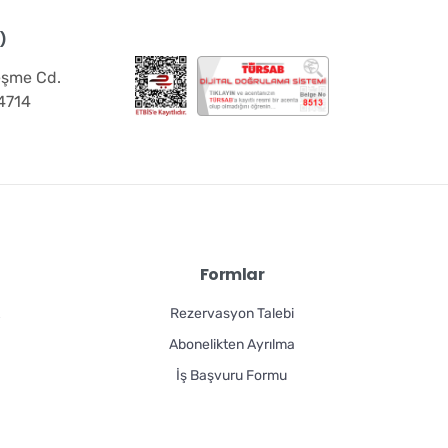
)
eşme Cd.
4714
✕
⟲ Yeniden Başlat
Formlar
K
Rezervasyon Talebi
Abonelikten Ayrılma
İş Başvuru Formu