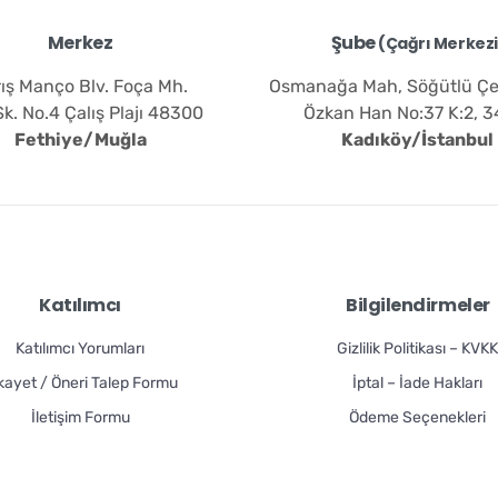
Merkez
Şube
(Çağrı Merkezi
ış Manço Blv. Foça Mh.
Osmanağa Mah, Söğütlü Ç
k. No.4 Çalış Plajı 48300
Özkan Han No:37 K:2, 3
Fethiye/Muğla
Kadıköy/İstanbul
Katılımcı
Bilgilendirmeler
Katılımcı Yorumları
Gizlilik Politikası – KVK
kayet / Öneri Talep Formu
İptal – İade Hakları
İletişim Formu
Ödeme Seçenekleri