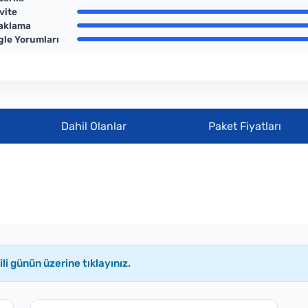
vite
aklama
le Yorumları
Dahil Olanlar
Paket Fiyatları
li günün üzerine tıklayınız.