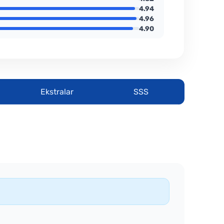
4.94
4.96
4.90
Ekstralar
SSS