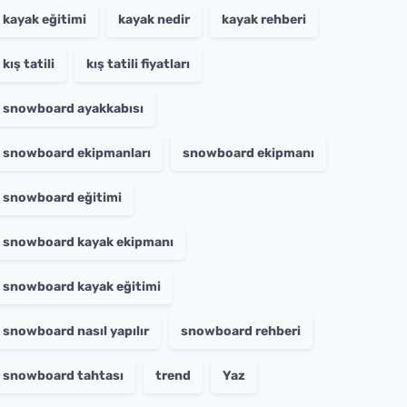
kayak eğitimi
kayak nedir
kayak rehberi
kış tatili
kış tatili fiyatları
snowboard ayakkabısı
snowboard ekipmanları
snowboard ekipmanı
snowboard eğitimi
snowboard kayak ekipmanı
snowboard kayak eğitimi
snowboard nasıl yapılır
snowboard rehberi
snowboard tahtası
trend
Yaz