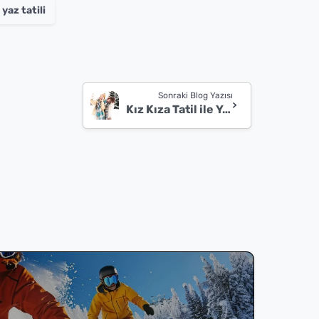
yaz tatili
Sonraki Blog Yazısı
Kız Kıza Tatil ile Yaz Tatilinden Daha Güzelini Bulduk! Kız Kıza Kış Tatilinin En Güzel Yanları