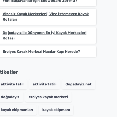
Yeni Başlayanlar için Snowboard Zor mu?
Vizesiz Kayak Merkezleri | Vize İstemeyen Kayak
Rotaları
Doğadayız ile Dünyanın En İyi Kayak Merkezleri
Rotası
Erciyes Kayak Merkezi Hacılar Kapı Nerede?
tiketler
aktivite tatil
aktivite tatili
dogadayiz.net
doğadayız
erciyes kayak merkezi
kayak ekipmanları
kayak ekipmanı