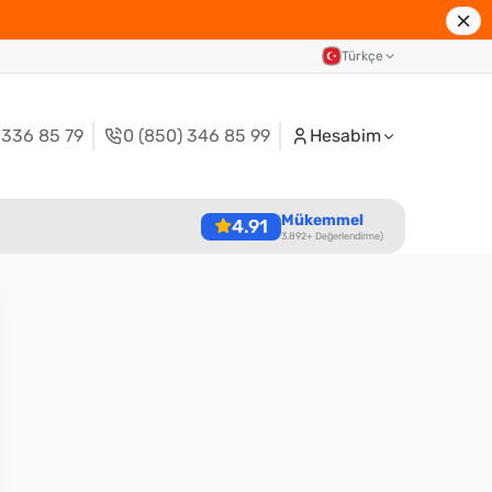
Türkçe
 336 85 79
0 (850) 346 85 99
Hesabim
Mükemmel
4.91
3.892+ Değerlendirme)