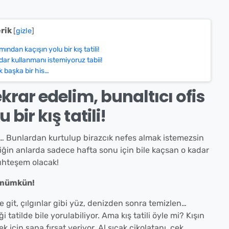
erik
[
gizle
]
ndan kaçışın yolu bir kış tatili!
ar kullanmanı istemiyoruz tabii!
k başka bir his…
krar edelim, bunaltıcı ofis
bir kış tatili!
ar… Bunlardan kurtulup birazcık nefes almak istemezsin
iğin anlarda sadece hafta sonu için bile kaçsan o kadar
muhteşem olacak!
k mümkün!
ize git, çılgınlar gibi yüz, denizden sonra temizlen…
 tatilde bile yorulabiliyor. Ama kış tatili öyle mi? Kışın
için sana fırsat veriyor. Al sıcak çikolatanı, çek