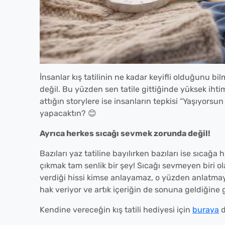
İnsanlar kış tatilinin ne kadar keyifli olduğunu bi
değil. Bu yüzden sen tatile gittiğinde yüksek ihtim
attığın storylere ise insanların tepkisi “Yaşıyorsu
yapacaktın? 😊
Ayrıca herkes sıcağı sevmek zorunda değil!
Bazıları yaz tatiline bayılırken bazıları ise sıcağa
çıkmak tam senlik bir şey! Sıcağı sevmeyen biri 
verdiği hissi kimse anlayamaz, o yüzden anlatmaya 
hak veriyor ve artık içeriğin de sonuna geldiğine g
Kendine vereceğin kış tatili hediyesi için
buraya
d