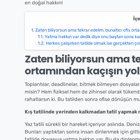
en doğal hakkın!
İç
1.
Zaten biliyorsun ama tekrar edelim, bunaltıcı ofis ortamı
1.1.
Yatma hakkın var dedik diye onu baştan sona kad
1.2.
Herkes çalışırken tatilde olmak ise gerçekten ço
Zaten biliyorsun ama te
ortamından kaçışın yolu 
Toplantılar, deadlinelar, bitmek bilmeyen dosyal
misin? Hem fiziksel hem de zihinsel olarak tükend
rahatlarsın ki. Bu tatilden sonra ofise dönüşün 
Kış tatilinde yerinden kalkmadan tatil yapma
Yaz tatili sürekli bir hareket içeriyor aslında. Den
Bunları yaptıktan sonra insan dinlenmek için gittiği
tatilde doyasıya yatma hakkın var. Bu da dinlenmek 