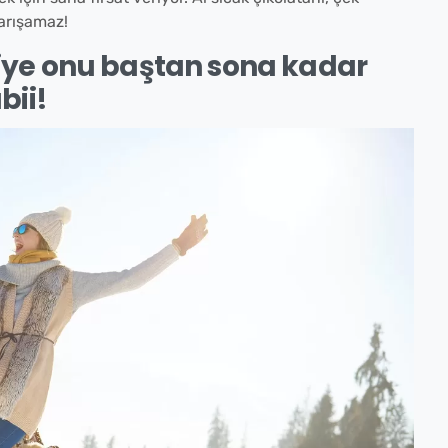
karışamaz!
iye onu baştan sona kadar
bii!