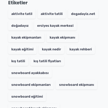
Etiketler
aktivite tatil
aktivite tatili
dogadayiz.net
doğadayız
erciyes kayak merkezi
kayak ekipmanları
kayak ekipmanı
kayak eğitimi
kayak nedir
kayak rehberi
kış tatili
kış tatili fiyatları
snowboard ayakkabısı
snowboard ekipmanları
snowboard ekipmanı
snowboard eğitimi