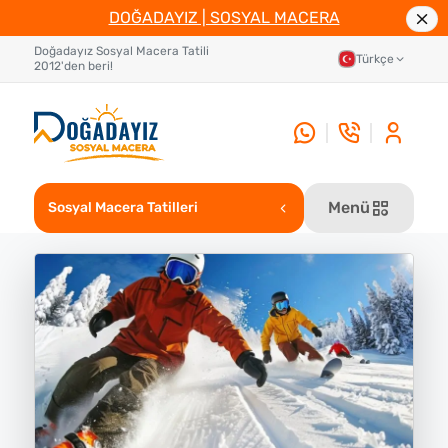
DOĞADAYIZ | SOSYAL MACERA
Doğadayız Sosyal Macera Tatili
Türkçe
2012'den beri!
Menü
Sosyal Macera Tatilleri