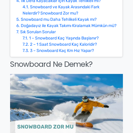
4.
İlk Defa Kayacaklar için Kayak Tehlikeli mi?
4.1.
Snowboard ve Kayak Arasındaki Fark
Nelerdir? Snowboard Zor mu?
5.
Snowboard mu Daha Tehlikeli Kayak mı?
6.
Doğadayız ile Kayak Takımı Kiralamak Mümkün mü?
7.
Sık Sorulan Sorular
7.1.
1 – Snowboard Kaç Yaşında Başlanır?
7.2.
2 – 1 Saat Snowboard Kaç Kaloridir?
7.3.
3 – Snowboard Kaç Km Hız Yapar?
Snowboard Ne Demek?
✕
⟲ Yeniden Başlat
SNOWBOARD ZOR MU