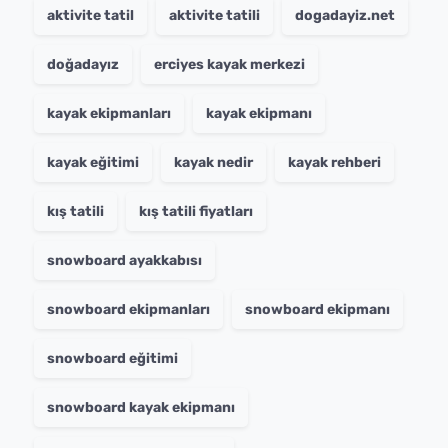
aktivite tatil
aktivite tatili
dogadayiz.net
doğadayız
erciyes kayak merkezi
kayak ekipmanları
kayak ekipmanı
kayak eğitimi
kayak nedir
kayak rehberi
kış tatili
kış tatili fiyatları
snowboard ayakkabısı
snowboard ekipmanları
snowboard ekipmanı
snowboard eğitimi
snowboard kayak ekipmanı