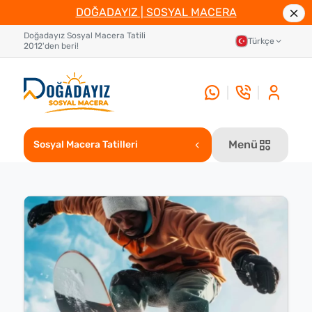
DOĞADAYIZ | SOSYAL MACERA
Doğadayız Sosyal Macera Tatili
Türkçe
2012'den beri!
Menü
Sosyal Macera Tatilleri