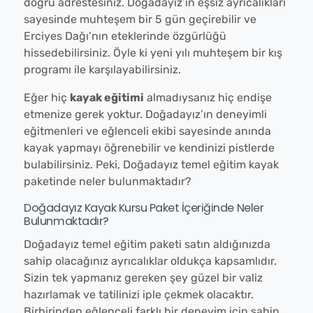
doğru adrestesiniz. Doğadayız’ın eşsiz ayrıcalıkları
sayesinde muhteşem bir 5 gün geçirebilir ve
Erciyes Dağı’nın eteklerinde özgürlüğü
hissedebilirsiniz. Öyle ki yeni yılı muhteşem bir kış
programı ile karşılayabilirsiniz.
Eğer hiç
kayak eğitimi
almadıysanız hiç endişe
etmenize gerek yoktur. Doğadayız’ın deneyimli
eğitmenleri ve eğlenceli ekibi sayesinde anında
kayak yapmayı öğrenebilir ve kendinizi pistlerde
bulabilirsiniz. Peki, Doğadayız temel eğitim kayak
paketinde neler bulunmaktadır?
Doğadayız Kayak Kursu Paket İçeriğinde Neler
Bulunmaktadır?
Doğadayız temel eğitim paketi satın aldığınızda
sahip olacağınız ayrıcalıklar oldukça kapsamlıdır.
Sizin tek yapmanız gereken şey güzel bir valiz
hazırlamak ve tatilinizi iple çekmek olacaktır.
Birbirinden eğlenceli farklı bir deneyim için sahip