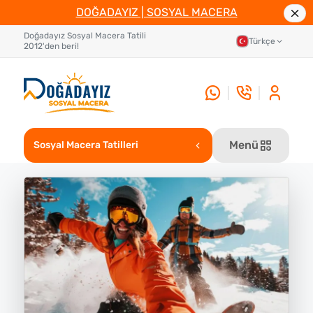
DOĞADAYIZ | SOSYAL MACERA
Doğadayız Sosyal Macera Tatili
Türkçe
2012'den beri!
Menü
Sosyal Macera Tatilleri