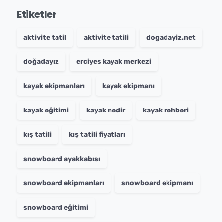
Etiketler
aktivite tatil
aktivite tatili
dogadayiz.net
doğadayız
erciyes kayak merkezi
kayak ekipmanları
kayak ekipmanı
kayak eğitimi
kayak nedir
kayak rehberi
kış tatili
kış tatili fiyatları
snowboard ayakkabısı
snowboard ekipmanları
snowboard ekipmanı
snowboard eğitimi