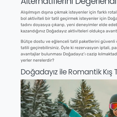
Alternatiflerini Değerlendi
Alışılmışın dışına çıkmak isteyenler için farklı rota
bol aktiviteli bir tatil geçirmek isteyenler için D
tadını doyasıya çıkarıp, yeni deneyimler elde ede
kazandığınız Doğadayız aktiviteleri oldukça avanta
Bütçe dostu ve eğlenceli tatil paketlerini güvenl
tatili geçirebilirsiniz. Öyle ki rezervasyon iptali, 
avantajlar bulunması Doğadayız’ı cazip kılmaktadı
yerler nerelerdir?
Doğadayız ile Romantik Kış Ta