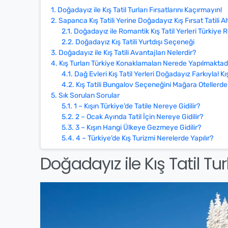
1.
Doğadayız ile Kış Tatil Turları Fırsatlarını Kaçırmayın!
2.
Sapanca Kış Tatili Yerine Doğadayız Kış Fırsat Tatili Al
2.1.
Doğadayız ile Romantik Kış Tatil Yerleri Türkiye R
2.2.
Doğadayız Kış Tatili Yurtdışı Seçeneği
3.
Doğadayız ile Kış Tatili Avantajları Nelerdir?
4.
Kış Turları Türkiye Konaklamaları Nerede Yapılmaktad
4.1.
Dağ Evleri Kış Tatil Yerleri Doğadayız Farkıyla! Kış 
4.2.
Kış Tatili Bungalov Seçeneğini Mağara Otellerde
5.
Sık Sorulan Sorular
5.1.
1 – Kışın Türkiye’de Tatile Nereye Gidilir?
5.2.
2 – Ocak Ayında Tatil İçin Nereye Gidilir?
5.3.
3 – Kışın Hangi Ülkeye Gezmeye Gidilir?
5.4.
4 – Türkiye’de Kış Turizmi Nerelerde Yapılır?
Doğadayız ile Kış Tatil Tur