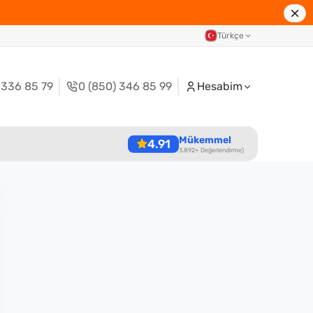
Türkçe
 336 85 79
0 (850) 346 85 99
Hesabim
Mükemmel
4.91
3.892+ Değerlendirme)