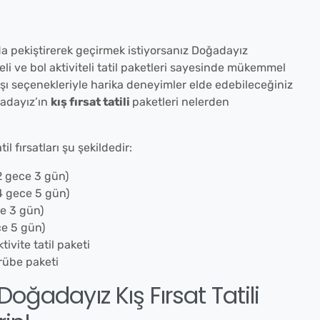
 da pekiştirerek geçirmek istiyorsanız Doğadayız
li ve bol aktiviteli tatil paketleri sayesinde mükemmel
dışı seçenekleriyle harika deneyimler elde edebileceğiniz
ğadayız’ın
kış fırsat tatili
paketleri nelerden
il fırsatları şu şekildedir:
 2 gece 3 gün)
 4 gece 5 gün)
ce 3 gün)
ece 5 gün)
ivite tatil paketi
rübe paketi
Doğadayız Kış Fırsat Tatili