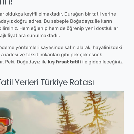
rin!
lar oldukça keyifli olmaktadır. Durağan bir tatil yerine
oğadayız doğru adres. Bu sebeple Doğadayız ile karın
bilirsiniz. Hem eğlenip hem de öğrenip yeni dostluklar
jlı fiyatlara sunulmaktadır.
i ödeme yöntemleri sayesinde satın alarak, hayalinizdeki
para iadesi ve taksit imkanları gibi pek çok esnek
r. Peki, Doğadayız ile
kış fırsat tatili
ile gidebileceğiniz
til Yerleri Türkiye Rotası