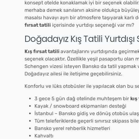
konsept otelde konaklamak iyi bir seçenek olabili
merhaba demek sanılanın aksine oldukça büyüleyic
masalsı havayı ayrı bir atmosfere taşıyarak karlı
fırsat tatili
içerisinde yurtdışı seçeneği var mı?
Doğadayız Kış Tatili Yurtdışı
Kış fırsat tatili
avantajlarını yurtdışında geçirmek
seçenek olacaktır. Özellikle yeşil pasaportu olan m
Schengen vizesi isteyen Bansko da tatil yapmak 
Doğadayız ailesi ile iletişime geçebilirsiniz.
Konforlu ve lüks otobüsler ile yapılacak olan bu se
3 gece 5 gün dağ otelinde muhteşem bir
kış 
Kayak / snowboard ekipmanları desteği
İstanbul – Bansko gidiş ve dönüş otobüs ulaş
Tüm teleferiklerde geçerli sınırsız skipass bile
Bansko yerel rehberlik hizmetleri
Kahvaltı