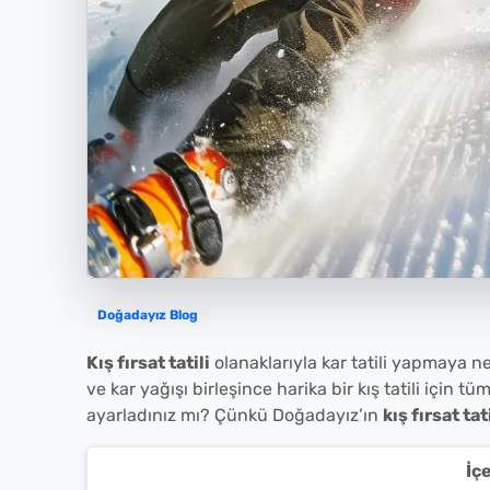
Doğadayız Blog
Kış fırsat tatili
olanaklarıyla kar tatili yapmaya n
ve kar yağışı birleşince harika bir kış tatili için tüm
ayarladınız mı? Çünkü Doğadayız’ın
kış fırsat tat
İç