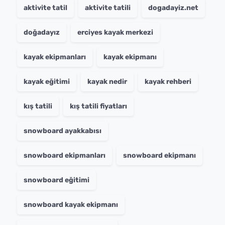
aktivite tatil
aktivite tatili
dogadayiz.net
doğadayız
erciyes kayak merkezi
kayak ekipmanları
kayak ekipmanı
kayak eğitimi
kayak nedir
kayak rehberi
kış tatili
kış tatili fiyatları
snowboard ayakkabısı
snowboard ekipmanları
snowboard ekipmanı
snowboard eğitimi
snowboard kayak ekipmanı